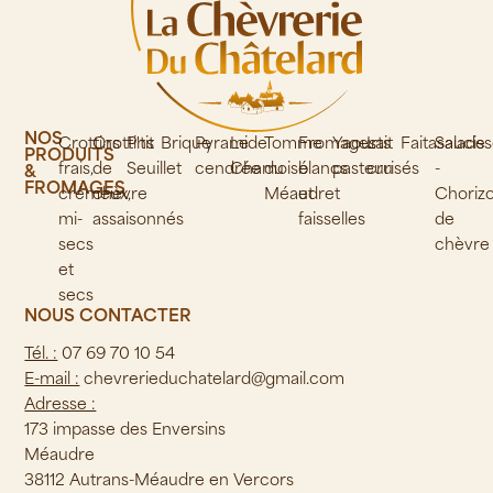
NOS
Crottins
Crottins
P'tit
Brique
Pyramide
Le
Tomme
Fromages
Yaourts
Lait
Faitasalade
Saucis
PRODUITS
frais,
de
Seuillet
cendrée
Chamoisé
du
blancs
pasteurisés
cru
-
&
FROMAGES
crémeux,
chèvre
Méaudret
et
Choriz
mi-
assaisonnés
faisselles
de
secs
chèvre
et
secs
NOUS CONTACTER
Tél. :
07 69 70 10 54
E-mail :
chevrerieduchatelard@gmail.com
Adresse :
173 impasse des Enversins
Méaudre
38112 Autrans-Méaudre en Vercors