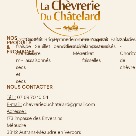
NOS
Crottins
Crottins
P'tit
Brique
Pyramide
Le
Tomme
Fromages
Yaourts
Lait
Faitasalade
Saucis
PRODUITS
frais,
de
Seuillet
cendrée
Chamoisé
du
blancs
pasteurisés
cru
-
&
FROMAGES
crémeux,
chèvre
Méaudret
et
Choriz
mi-
assaisonnés
faisselles
de
secs
chèvre
et
secs
NOUS CONTACTER
Tél. :
07 69 70 10 54
E-mail :
chevrerieduchatelard@gmail.com
Adresse :
173 impasse des Enversins
Méaudre
38112 Autrans-Méaudre en Vercors